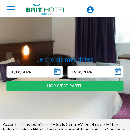
Je choisis mes dates
Accueil
>
Tous les hôtels
>
Hôtels Centre-Val-de-Loire
>
Hôtels
Indre-et-Loire
>
Hôtels Tours
>
Brit Hotel Tours Sud - Le Cheops
>